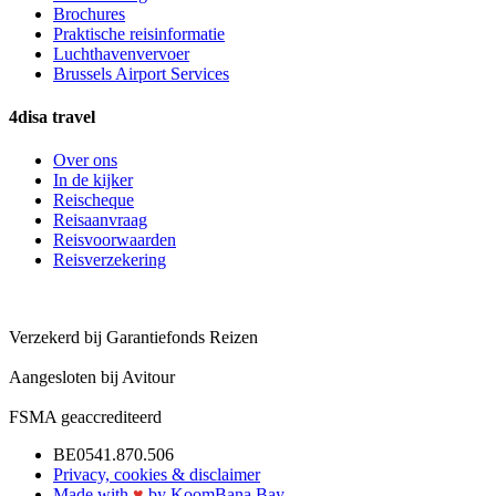
Brochures
Praktische reisinformatie
Luchthavenvervoer
Brussels Airport Services
4disa travel
Over ons
In de kijker
Reischeque
Reisaanvraag
Reisvoorwaarden
Reisverzekering
Verzekerd bij Garantiefonds Reizen
Aangesloten bij Avitour
FSMA geaccrediteerd
BE0541.870.506
Privacy, cookies & disclaimer
Made with
♥︎
by KoomBana Bay