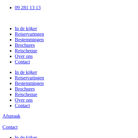
Ga
09 281 13 13
naar
de
inhoud
In de kijker
Reiservaringen
Bestemmingen
Brochures
Reischeque
Over ons
Contact
In de kijker
Reiservaringen
Bestemmingen
Brochures
Reischeque
Over ons
Contact
Afspraak
Contact
In de kijker